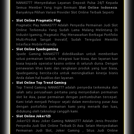
NANAS777 Menyediakan Layanan Deposit Pulsa 24/7 Kepada
Semua Member Yang Ingin Bermain
Slot Online Indonesia
.
Banyaknya Pilihan Variasi Provider Slot Online Terbaik Seperti
Slot Online Pragmatic Play
Pragmatic Play NANAS777 Adalah Penyedia Permainan Judi Slot
Online Terkemuka Yang Sudah Lama Malang Melintang Di
Industri Igaming, Pragmatic Play Menawarkan Berbagai Portfolio
Multi-Produk Sangat Inovatif, Sudah Teregulasi Memiliki
Interface Mobile-Friendly.
Slot Online Spadegaming
Spade Gaming NANAS777 didedikasikan untuk memberikan
solusi permainan terbaik, integrasi luar biasa, dan layanan luar
biasa kepada operator kasino online di seluruh dunia. Dengan
penawaran khas kami dan rangkaian produk yang luar biasa,
Spadegaming bercita-cita untuk meningkatkan kinerja bisnis
Anda dalam hal kualitas dan layanan.
Slot Online Top Trend Gaming
Top Trend Gaming NANAS777 adalah penyedia terkemuka dan
salah satu perusahaan pertama yang menyediakan permainan
slot ke Asia, pasar permainan dengan pertumbuhan tercepat.
Kami telah menjadi Pelopor sejati dalam mendorong pasar Asia
dengan portofolio permainan kami yang menarik dan luas,
didukung oleh teknologi canggih kami.
Slot Online Joker123
Joker123 Atau Joker Gaming NANAS777 Adalah Jenis Provider
Penyedia Judi Slot Online Terbaik Di Asia. Selain Menyediakan
Permainan Judi Slot, Joker Gaming , Situs Judi Online