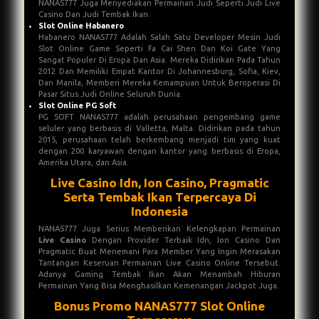
NANAS777 Juga Menyediakan Permainan Judi Seperti Judi Live
Casino Dan Judi Tembak Ikan.
Slot Online Habanero
Habanero NANAS777 Adalah Salah Satu Developer Mesin Judi
Slot Online Game Seperti Fa Cai Shen Dan Koi Gate Yang
Sangat Populer Di Eropa Dan Asia. Mereka Didirikan Pada Tahun
2012 Dan Memiliki Empat Kantor Di Johannesburg, Sofia, Kiev,
Dan Manila, Memberi Mereka Kemampuan Untuk Beroperasi Di
Pasar Situs Judi Online Seluruh Dunia.
Slot Online PG Soft
PG SOFT NANAS777 adalah perusahaan pengembang game
seluler yang berbasis di Valletta, Malta. Didirikan pada tahun
2015, perusahaan telah berkembang menjadi tim yang kuat
dengan 200 karyawan dengan kantor yang berbasis di Eropa,
Amerika Utara, dan Asia.
Live Casino Idn, Ion Casino, Pragmatic
Serta Tembak Ikan Terpercaya Di
Indonesia
NANAS777 Juga Serius Memberikan Kelengkapan Permainan
Live Casino
Dengan Provider Terbaik Idn, Ion Casino Dan
Pragmatic Buat Menemani Para Member Yang Ingin Merasakan
Tantangan Keseruan Permainan Live Casino Online Tersebut.
Adanya Gaming Tembak Ikan Akan Menambah Hiburan
Permainan Yang Bisa Menghasilkan Kemenangan Jackpot Juga.
Bonus Promo NANAS777 Slot Online