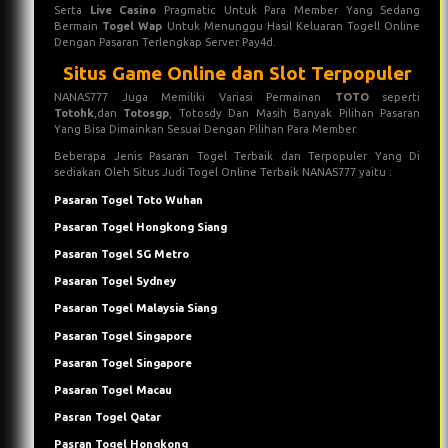
Terpercaya | NANAS777
NANAS777
Bandar Game Online Indonesia Menyediakan Berbagai
Permainan Menarik Slot Online Indonesia, Live Casino Idn, Ion Casino
Serta
Live Casino
Pragmatic Untuk Para Member Yang Sedang
Bermain
Togel Wap
Untuk Menunggu Hasil Keluaran Togell Online
Dengan Pasaran Terlengkap Server Pay4d.
Situs Game Online dan Slot Terpopuler
NANAS777 Juga Memiliki Variasi Permainan
TOTO
seperti
Totohk
,dan
Totosgp
, Totosdy Dan Masih Banyak Pilihan Pasaran
Yang Bisa Dimainkan Sesuai Dengan Pilihan Para Member.
Beberapa Jenis Pasaran Togel Terbaik dan Terpopuler Yang Di
sediakan Oleh Situs Judi Togel Online Terbaik NANAS777 yaitu :
Pasaran Togel Toto Wuhan
Pasaran Togel Hongkong Siang
Pasaran Togel SG Metro
Pasaran Togel Sydney
Pasaran Togel Malaysia Siang
Pasaran Togel Singapore
Pasaran Togel Singapore