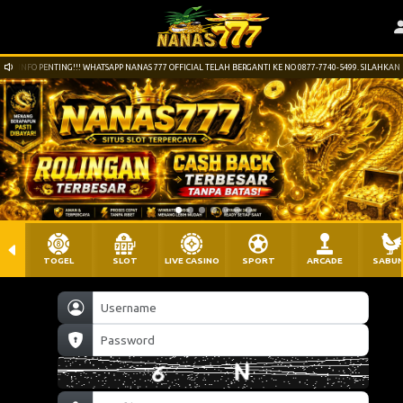
INFO PENTING!!! WHATSAPP NANAS 777 OFFICIAL TELAH BERGANTI KE NO 0877-7740-5499. SILAHK
TOGEL
SLOT
LIVE CASINO
SPORT
ARCADE
SABU