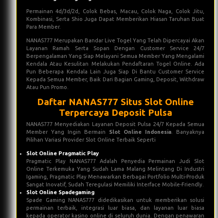
Pasaran Togel Macau
Pasran Togel Qatar
Pasran Togel Hongkong
Permainan 4d/3d/2d, Colok Bebas, Macau, Colok Naga, Colok Jitu,
Kombinasi, Serta Shio Juga Dapat Memberikan Hiasan Taruhan Buat
Para Member.
NANAS777 Merupakan Bandar Live Togel Yang Telah Dipercayai Akan
Layanan Ramah Serta Sopan Dengan Customer Service 24/7
Berpengalaman Yang Siap Melayani Semua Member Yang Mengalami
Kendala Atau Kesulitan Melakukan Pendaftaran Togel Online. Ada
Pun Beberapa Kendala Lain Juga Siap Di Bantu Customer Service
Kepada Semua Member, Baik Dari Bagian Gaming, Deposit, Withdraw
Atau Pun Promo.
Daftar NANAS777 Situs Slot Online
Terpercaya Deposit Pulsa
NANAS777 Menyediakan Layanan Deposit Pulsa 24/7 Kepada Semua
Member Yang Ingin Bermain
Slot Online Indonesia
. Banyaknya
Pilihan Variasi Provider Slot Online Terbaik Seperti
Slot Online Pragmatic Play
Pragmatic Play NANAS777 Adalah Penyedia Permainan Judi Slot
Online Terkemuka Yang Sudah Lama Malang Melintang Di Industri
Igaming, Pragmatic Play Menawarkan Berbagai Portfolio Multi-Produk
Sangat Inovatif, Sudah Teregulasi Memiliki Interface Mobile-Friendly.