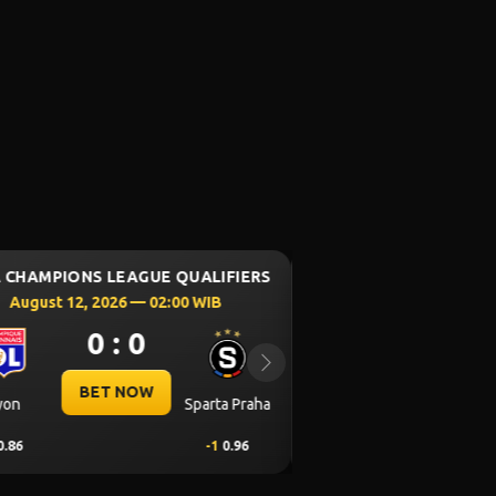
ralds
Wild Harlequin
s
A CHAMPIONS LEAGUE QUALIFIERS
August 11, 2026 — 22:59 WIB
0 : 0
 Red
Frog's Gift
Next
BET NOW
Union Saint-
 Glimt
Gilloise
5
0.88
-0.75
0.94