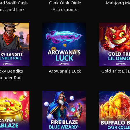
ad Wolf: Cash
Oink Oink Oink:
Mahjong M
lect and Link
Astrosnouts
icky Bandits
Arowana's Luck
Gold Trio: Lil
under Rail