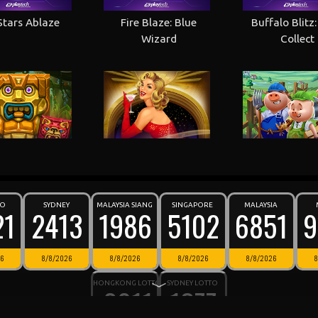
Stars Ablaze
Fire Blaze: Blue
Buffalo Blitz
Wizard
Collect
icons Chaos
Betty Bonkers
Big Bad Wolf: 
Clusters
Steel
RO
SYDNEY
MALAYSIA SIANG
SINGAPORE
MALAYSIA
21
2413
1986
5102
6851
9
26
8/8/2026
8/8/2026
8/8/2026
8/8/2026
8
HONGKONG LOTTO
SYDNEY LOTTO
6011
1377