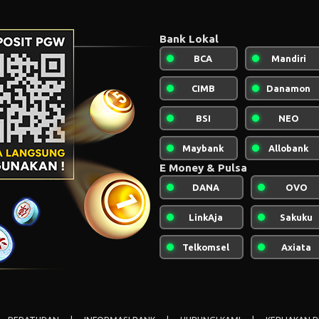
Bank Lokal
BCA
Mandiri
 Roll: Lust for
Sahara Riches Cash
High Street 
Gold!
Collect
CIMB
Danamon
BSI
NEO
Maybank
Allobank
E Money & Pulsa
DANA
OVO
LinkAja
Sakuku
Fish Adventure
Circuit Shock
Shields of L
Telkomsel
Axiata