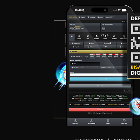
Leprechaun's Luck:
Rich
Cash Collect
Lucky Bass: Mega
Epic 
Cash Collect