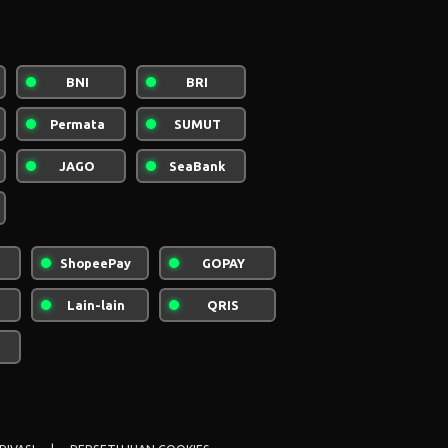
BNI
BRI
Heist
Goood Heavens
Permata
SUMUT
JAGO
SeaBank
ShopeePay
GOPAY
Lain-lain
QRIS
ambda
Temple of Paw