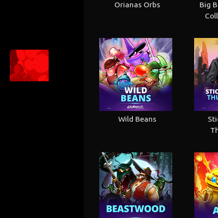
Orianas Orbs
Big B
Col
Wild Beans
St
Th