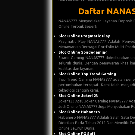
Daftar NANAS7
NANAS777 Menyediakan Layanan Deposit 
Online Terbaik Seperti
Slot Online Pragmatic Play
Pragmatic Play NANAS777 Adalah Penyedi
Menawarkan Berbagai Portfolio Multi-Produk 
Golden Ways
C
Slot Online Spadegaming
Spade Gaming NANAS777 didedikasikan untuk
seluruh dunia. Dengan penawaran khas kam
kualitas dan layanan.
Slot Online Top Trend Gaming
Top Trend Gaming NANAS777 adalah penyed
pertumbuhan tercepat. Kami telah menjadi
teknologi canggih kami.
Slot Online Joker123
Joker123 Atau Joker Gaming NANAS777 Adalah
Judi Online NANAS777 Juga Menyediakan Per
Slot Online Habanero
Habanero NANAS777 Adalah Salah Satu Deve
Clover Flip
Gol
Didirikan Pada Tahun 2012 Dan Memiliki Em
Online Seluruh Dunia.
Slot Online PG Soft