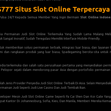
77 Situs Slot Online Terpercaya
Pulsa 24/7 Kepada Semua Member Yang Ingin Bermain
Slot Online Indone
a Permainan Judi Slot Online Terkemuka Yang Sudah Lama Malang Melint
Sangat Inovatif, Sudah Teregulasi Memiliki Interface Mobile-Friendly.
ash Reveal
Lil Demon: Blazing
Epic Fish: M
Lava
Madnes
 memberikan solusi permainan terbaik, integrasi luar biasa, dan layanan l
i dan rangkaian produk yang luar biasa, Spadegaming bercita-cita untuk m
ia terkemuka dan salah satu perusahaan pertama yang menyediakan permai
 Pelopor sejati dalam mendorong pasar Asia dengan portofolio permainan 
 Jenis Provider Penyedia Judi Slot Online Terbaik Di Asia. Selain Menyediaka
mainan Judi Seperti Judi Live Casino Dan Judi Tembak Ikan.
loper Mesin Judi Slot Online Game Seperti Fa Cai Shen Dan Koi Gate Yang
d Trio: Santa
King of Olympus
Lil Greed
pat Kantor Di Johannesburg, Sofia, Kiev, Dan Manila, Memberi Mereka Kema
Surprise