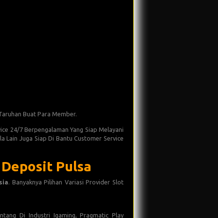
 Taruhan Buat Para Member.
ice 24/7 Berpengalaman Yang Siap Melayani
 Lain Juga Siap Di Bantu Customer Service
 Deposit Pulsa
sia
. Banyaknya Pilihan Variasi Provider Slot