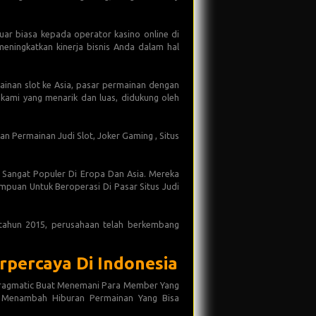
ang Di Industri Igaming, Pragmatic Play
uar biasa kepada operator kasino online di
eningkatkan kinerja bisnis Anda dalam hal
nan slot ke Asia, pasar permainan dengan
kami yang menarik dan luas, didukung oleh
n Permainan Judi Slot, Joker Gaming , Situs
 Sangat Populer Di Eropa Dan Asia. Mereka
mpuan Untuk Beroperasi Di Pasar Situs Judi
 tahun 2015, perusahaan telah berkembang
erpercaya Di Indonesia
 Pragmatic Buat Menemani Para Member Yang
n Menambah Hiburan Permainan Yang Bisa