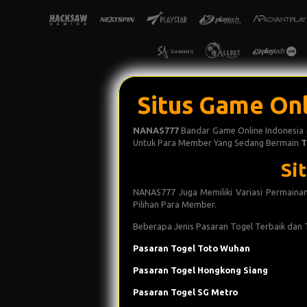
Situs Game On
NANAS777
Bandar Game Online Indonesia M
Untuk Para Member Yang Sedang Bermain
T
Si
NANAS777 Juga Memiliki Variasi Permaina
Pilihan Para Member.
Beberapa Jenis Pasaran Togel Terbaik dan T
Pasaran Togel Toto Wuhan
Pasaran Togel Hongkong Siang
Pasaran Togel SG Metro