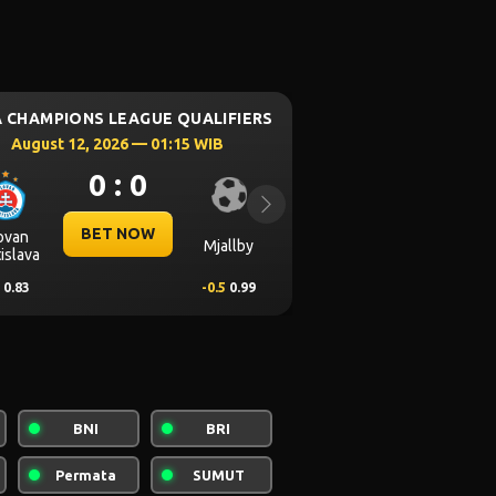
FOOTBALL F24 INTERNATIONAL
FRIENDLY
August 7, 2026 — 23:45 WIB
0 : 0
Next
BET NOW
inland
e-Italy
5
-0.76
0.5
0.52
BNI
BRI