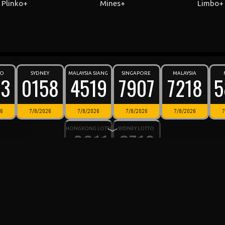
Plinko+
Mines+
Limbo+
RO
SYDNEY
MALAYSIA SIANG
SINGAPORE
MALAYSIA
23
0158
4519
7907
7218
5
26
7/8/2026
7/8/2026
7/8/2026
7/8/2026
7
HONGKONG LOTTO
SYDNEY LOTTO
6011
3712
7/8/2026
7/8/2026