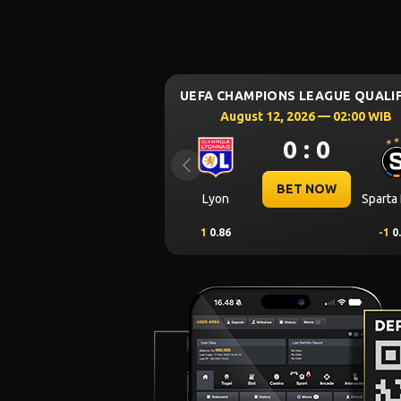
UEFA CHAMPIONS LEAGUE QUALIF
August 11, 2026 — 22:59 WIB
0 : 0
Previous
BET NOW
Union 
Bodo Glimt
Gill
0.75
0.82
-0.75