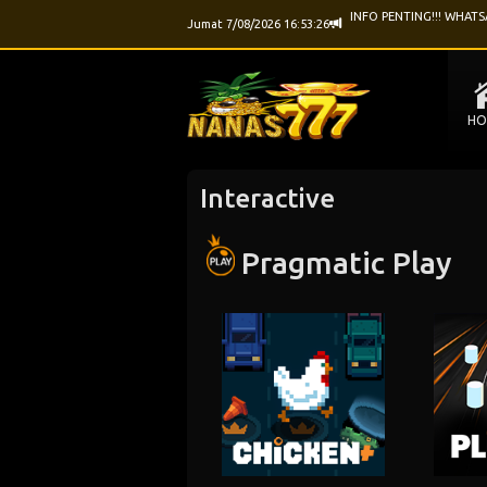
INFO PENTING!!! WHAT
Jumat 7/08/2026 16:53:27
HO
Interactive
Pragmatic Play