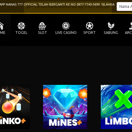
SAPP NANAS 777 OFFICIAL TELAH BERGANTI KE NO 0877-7740-5499. SILAHKAN HUBU
ME
TOGEL
SLOT
LIVE CASINO
SPORT
SABUNG
ARC
pr**rd Berhasil Withdraw Rp 5.327.000,00