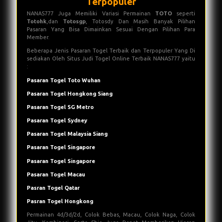
Pay4d.
Situs Game Online dan Slot
Terpopuler
NANAS777 Juga Memiliki Variasi Permainan
TOTO
seperti
Totohk
,dan
Totosgp
, Totosdy Dan Masih Banyak Pilihan
Pasaran Yang Bisa Dimainkan Sesuai Dengan Pilihan Para
Member.
Beberapa Jenis Pasaran Togel Terbaik dan Terpopuler Yang Di
sediakan Oleh Situs Judi Togel Online Terbaik NANAS777 yaitu
:
Pasaran Togel Toto Wuhan
Pasaran Togel Hongkong Siang
Pasaran Togel SG Metro
Pasaran Togel Sydney
Pasaran Togel Malaysia Siang
Pasaran Togel Singapore
Pasaran Togel Singapore
Pasaran Togel Macau
Pasran Togel Qatar