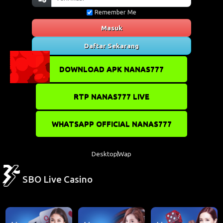
Remember Me
Masuk
Daftar Sekarang
DOWNLOAD APK NANAS777
RTP NANAS777 LIVE
WHATSAPP OFFICIAL NANAS777
Desktop
Wap
SBO Live Casino