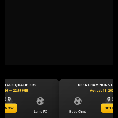
UEFA CHAMPIONS LEAGUE QUALIFIERS
August 11, 2026 — 22:59 WIB
0 : 0