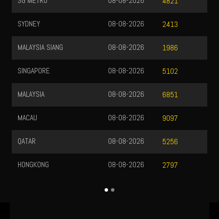
SIANG
08-08-2026
SYDNEY LOT
2476
METRO
08-08-2026
4821
NEY
08-08-2026
2413
YSIA SIANG
08-08-2026
1986
GAPORE
08-08-2026
5102
AYSIA
08-08-2026
6851
AU
08-08-2026
9097
AR
08-08-2026
5256
GKONG
08-08-2026
2797