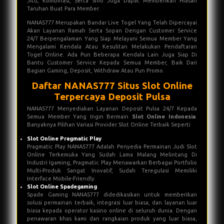
Pasran Togel Hongkong
Permainan 4d/3d/2d, Colok Bebas, Macau, Colok Naga, Colok
Jitu, Kombinasi, Serta Shio Juga Dapat Memberikan Hiasan
Taruhan Buat Para Member.
NANAS777 Merupakan Bandar Live Togel Yang Telah Dipercayai
Akan Layanan Ramah Serta Sopan Dengan Customer Service
24/7 Berpengalaman Yang Siap Melayani Semua Member Yang
Mengalami Kendala Atau Kesulitan Melakukan Pendaftaran
Togel Online. Ada Pun Beberapa Kendala Lain Juga Siap Di
Bantu Customer Service Kepada Semua Member, Baik Dari
Bagian Gaming, Deposit, Withdraw Atau Pun Promo.
Daftar NANAS777 Situs Slot Online
Terpercaya Deposit Pulsa
NANAS777 Menyediakan Layanan Deposit Pulsa 24/7 Kepada
Semua Member Yang Ingin Bermain
Slot Online Indonesia
.
Banyaknya Pilihan Variasi Provider Slot Online Terbaik Seperti
Slot Online Pragmatic Play
Pragmatic Play NANAS777 Adalah Penyedia Permainan Judi Slot
Online Terkemuka Yang Sudah Lama Malang Melintang Di
Industri Igaming, Pragmatic Play Menawarkan Berbagai Portfolio
Multi-Produk Sangat Inovatif, Sudah Teregulasi Memiliki
Interface Mobile-Friendly.
Slot Online Spadegaming